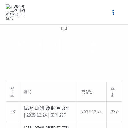
콘
텐
츠
로
s_1
건
너
업데이트 공지
뛰
기
번
조
제목
작성일
호
회
[25년 10월] 업데이트 공지
58
2025.12.24
237
|
2025.12.24
|
조회 237
[25년 07월] 업데이트 공지