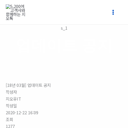
콘
텐
츠
로
s_1
건
너
업데이트 공지
뛰
기
[18년 03월] 업데이트 공지
작성자
지오유IT
작성일
2020-12-22 16:09
조회
1277