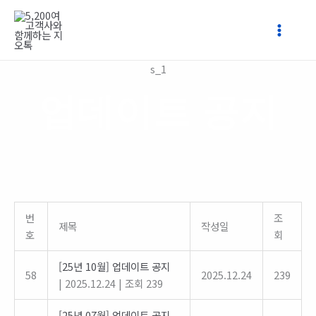
콘
텐
츠
로
s_1
건
너
업데이트 공지
뛰
기
번
조
제목
작성일
호
회
[25년 10월] 업데이트 공지
58
2025.12.24
239
|
2025.12.24
|
조회 239
[25년 07월] 업데이트 공지