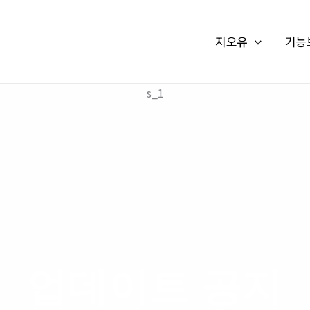
지오유
기능
s_1
업데이트 공지