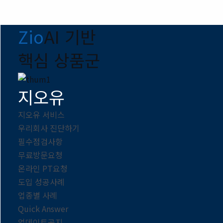
Zio
AI 기반
핵심 상품군
지오유
지오유 서비스
우리회사 진단하기
필수점검사항
무료방문요청
온라인 PT요청
도입 성공사례
업종별 사례
Quick Answer
업데이트공지