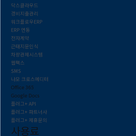
닥스클라우드
경비지출관리
워크플로우ERP
ERP 연동
전자계약
근태지문인식
차량관제시스템
웹팩스
SMS
나모 크로스에디터
Office 365
Google Docs
플러그+ API
플러그+ 파트너사
플러그+ 제휴문의
사용료