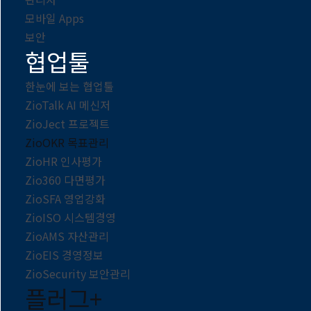
모바일 Apps
보안
협업툴
한눈에 보는 협업툴
ZioTalk AI 메신저
ZioJect 프로젝트
ZioOKR 목표관리
ZioHR 인사평가
Zio360 다면평가
ZioSFA 영업강화
ZioISO 시스템경영
ZioAMS 자산관리
ZioEIS 경영정보
ZioSecurity 보안관리
플러그+