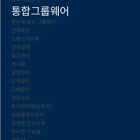
통합그룹웨어
한눈에 보는 그룹웨어
전자메일
스팸스나이퍼
전자결재
업무관리
게시판
일정관리
인맥관리
근태관리
설문관리
회의관리(화상회의)
공유물예약관리
강력한 인수인계
편리한 기능들
관리자