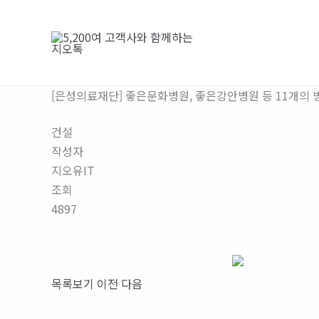
콘
텐
츠
로
건
[은성의료재단] 좋은문화병원, 좋은강안병원 등 11개의 
너
뛰
건설
기
작성자
지오유IT
조회
4897
목록보기
이전
다음