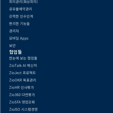
회의관리(화상회의)
공유물예약관리
강력한 인수인계
편리한 기능들
관리자
모바일 Apps
보안
협업툴
한눈에 보는 협업툴
ZioTalk AI 메신저
ZioJect 프로젝트
ZioOKR 목표관리
ZioHR 인사평가
Zio360 다면평가
ZioSFA 영업강화
ZioISO 시스템경영