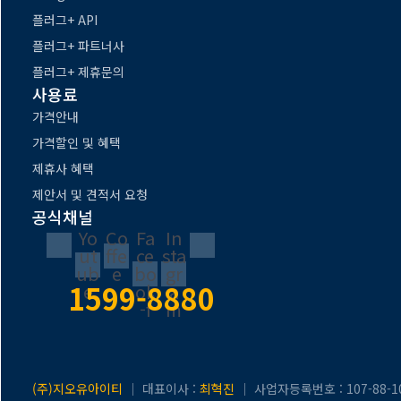
플러그+ API
플러그+ 파트너사
플러그+ 제휴문의
사용료
가격안내
가격할인 및 혜택
제휴사 혜택
제안서 및 견적서 요청
공식채널
Yo
Co
Fa
In
ut
ffe
ce
sta
ub
e
bo
gr
1599-8880
e
ok
a
-f
m
(주)지오유아이티
｜ 대표이사 :
최혁진
｜ 사업자등록번호 : 107-88-1