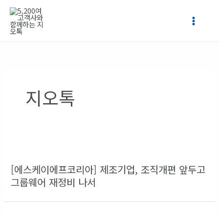
콘
텐
츠
로
건
너
뛰
기
지오톡
[에스케이에프코리아] 제조기업, 조직개편 앞두고
그룹웨어 재정비 나서