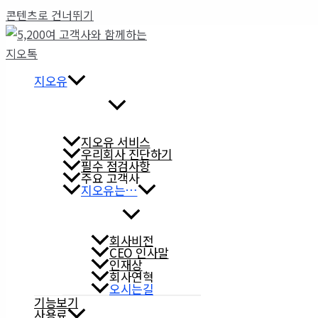
콘텐츠로 건너뛰기
지오유
지오유 서비스
우리회사 진단하기
필수 점검사항
주요 고객사
지오유는…
회사비전
CEO 인사말
인재상
회사연혁
오시는길
기능보기
사용료