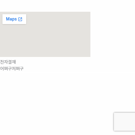
전자결재
어쩌구저쩌구