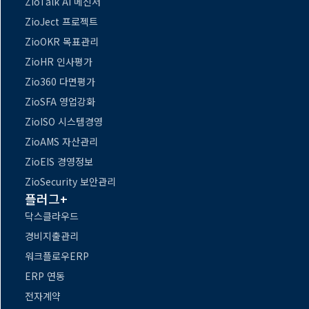
ZioTalk AI 메신저
ZioJect 프로젝트
ZioOKR 목표관리
ZioHR 인사평가
Zio360 다면평가
ZioSFA 영업강화
ZioISO 시스템경영
ZioAMS 자산관리
ZioEIS 경영정보
ZioSecurity 보안관리
플러그+
닥스클라우드
경비지출관리
워크플로우ERP
ERP 연동
전자계약