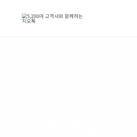
콘
텐
츠
로
건
너
뛰
기
기업메일