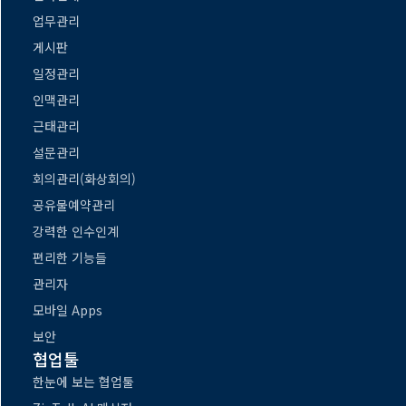
업무관리
게시판
일정관리
인맥관리
근태관리
설문관리
회의관리(화상회의)
공유물예약관리
강력한 인수인계
편리한 기능들
관리자
모바일 Apps
보안
협업툴
한눈에 보는 협업툴