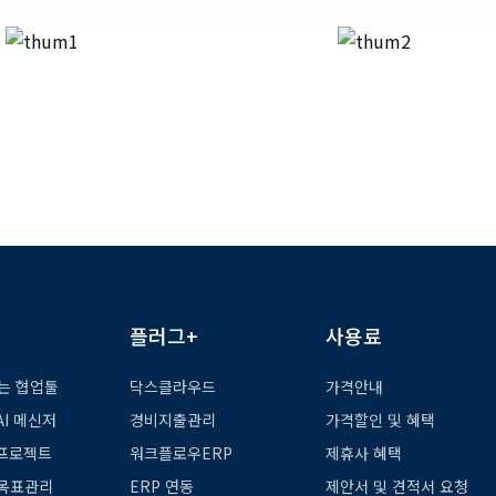
플러그+
사용료
는 협업툴
닥스클라우드
가격안내
 AI 메신저
경비지출관리
가격할인 및 혜택
t 프로젝트
워크플로우ERP
제휴사 혜택
 목표관리
ERP 연동
제안서 및 견적서 요청