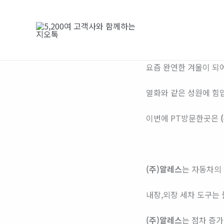
콘
텐
츠
로
건
요즘 완연한 겨울이 되
너
뛰
열화와 같은 성원에 힘
기
이번에 PT방문한곳은
(주)알레스
는 자동차의
내장,외장 세차 도구는 
(주)알레스
는 점차 증