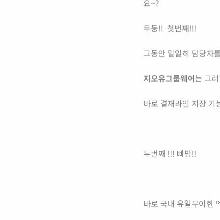
요~?
두둥!! 첫번째!!!
그동안 일일히 담당자를
지오유그룹웨어
는
​그
바로 결재라인 저장 기
​두번째 !!! 빠밤!!
바로 국내 유일무이한 엑