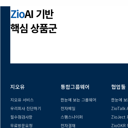
Zio
AI 기반
핵심 상품군
지오유
통합그룹웨어
협업툴
지오유 서비스
한눈에 보는 그룹웨어
한눈에 보
우리회사 진단하기
전자메일
ZioTalk
필수점검사항
스팸스나이퍼
ZioJec
무료방문요청
전자결재
ZioOKR