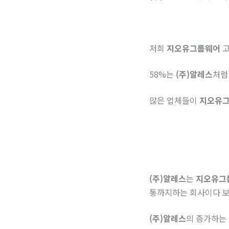
저희
지오유그룹웨어
고
58%는
(주)알레스
처럼
많은 업체들이
지오유
(주)알레스
는
지오유그
통까지하는 회사이다 보
(주)알레스
의 증가하는