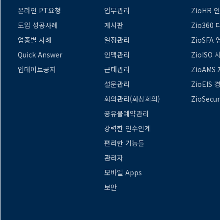
온라인 PT요청
업무관리
ZioHR 
도입 성공사례
게시판
Zio360
업종별 사례
일정관리
ZioSFA
Quick Answer
인맥관리
ZioISO
업데이트공지
근태관리
ZioAMS
설문관리
ZioEIS
회의관리(화상회의)
ZioSecu
공유물예약관리
강력한 인수인계
편리한 기능들
관리자
모바일 Apps
보안