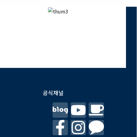
공식채널
F
Y
I
C
a
o
n
o