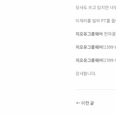
당사도 쓰고 있지만 너
이자리를 빌어 PT를 
지오
유그룹웨어
전자결재
지오유그룹웨어
(159
지오유그룹웨어
(159
감사합니다.
←
이전 글