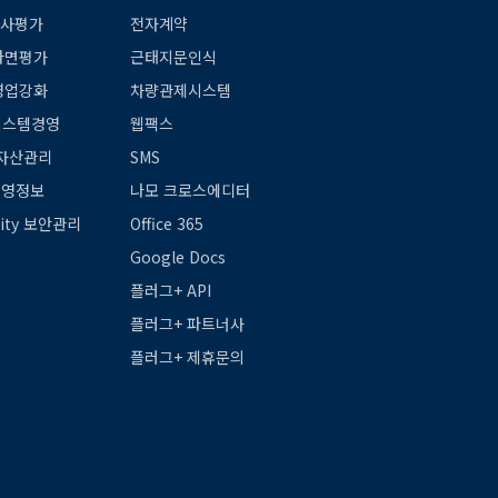
인사평가
전자계약
 다면평가
근태지문인식
 영업강화
차량관제시스템
 시스템경영
웹팩스
 자산관리
SMS
 경영정보
나모 크로스에디터
rity 보안관리
Office 365
Google Docs
플러그+ API
플러그+ 파트너사
플러그+ 제휴문의