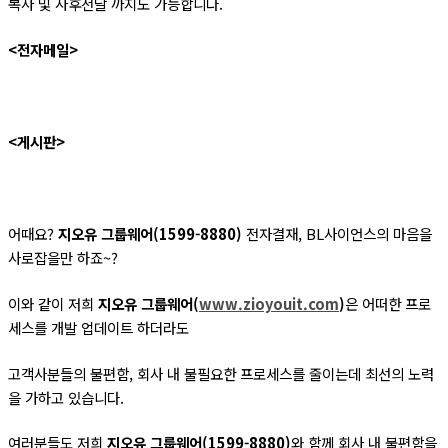
복사 및 사후전달 까지도 가능합니다.
<전자메일>
<게시판>
어때요?
지오유 그룹웨어(1599-8880)
전자결재, BL사이언스의 마음을
사로잡을만 하죠~?
이와 같이 저희
지오유 그룹웨어(
www.zioyouit.com
)
은 어떠한 프로
세스를 개발 업데이트 하더라도
고객사분들의 불편함, 회사 내 불필요한 프로세스를 줄이는데 최선의 노력
을 가하고 있습니다.
여러분들도 저희
지오유 그룹웨어(1599-8880)
와 함께 회사 내 불편함을