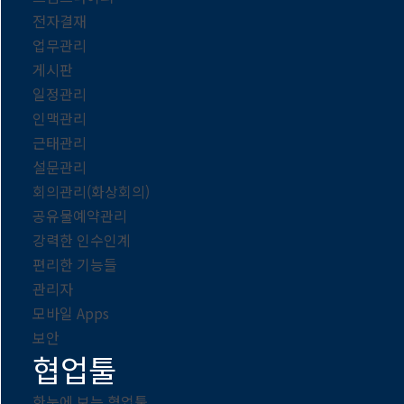
전자결재
업무관리
게시판
일정관리
인맥관리
근태관리
설문관리
회의관리(화상회의)
공유물예약관리
강력한 인수인계
편리한 기능들
관리자
모바일 Apps
보안
협업툴
한눈에 보는 협업툴