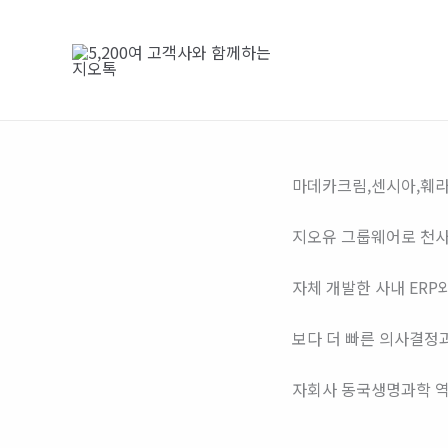
콘
텐
츠
로
건
너
뛰
마데카크림,센시아,훼라
기
지오유 그룹웨어로 천사
자체 개발한 사내 ER
보다 더 빠른 의사결정
자회사 동국생명과학 역