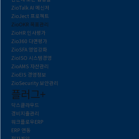
ZioTalk AI 메신저
ZioJect 프로젝트
ZioOKR 목표관리
ZioHR 인사평가
Zio360 다면평가
ZioSFA 영업강화
ZioISO 시스템경영
ZioAMS 자산관리
ZioEIS 경영정보
ZioSecurity 보안관리
플러그+
닥스클라우드
경비지출관리
워크플로우ERP
ERP 연동
전자계약