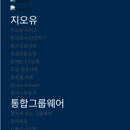
지오유
지오유 서비스
우리회사 진단하기
필수점검사항
무료방문요청
온라인 PT요청
도입 성공사례
업종별 사례
Quick Answer
업데이트공지
통합그룹웨어
한눈에 보는 그룹웨어
전자메일
스팸스나이퍼