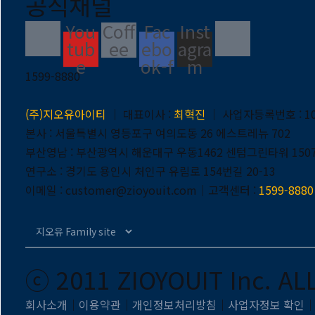
공식채널
You
Coff
Fac
Inst
tub
ee
ebo
agra
e
ok-f
m
1599-8880
(주)지오유아이티
｜ 대표이사 :
최혁진
｜ 사업자등록번호 : 107
본사 : 서울특별시 영등포구 여의도동 26 에스트레뉴 702
부산영남 : 부산광역시 해운대구 우동1462 센텀그린타워 150
연구소 : 경기도 용인시 처인구 유림로 154번길 20-13
이메일 : customer@zioyouit.com｜고객센터 :
1599-8880
ⓒ 2011 ZIOYOUIT Inc. AL
회사소개
｜
이용약관
｜
개인정보처리방침
｜
사업자정보 확인