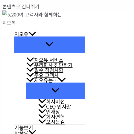
콘텐츠로 건너뛰기
지오유
지오유 서비스
우리회사 진단하기
필수 점검사항
주요 고객사
지오유는…
회사비전
CEO 인사말
인재상
회사연혁
오시는길
기능보기
사용료