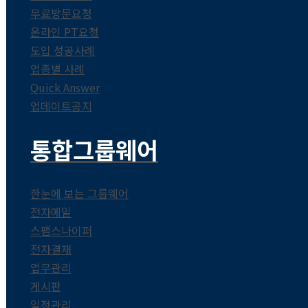
무료방문요청
온라인 PT요청
도입 성공사례
업종별 사례
Quick Answer
업데이트공지
통합그룹웨어
한눈에 보는 그룹웨어
전자메일
스팸스나이퍼
전자결재
업무관리
게시판
일정관리