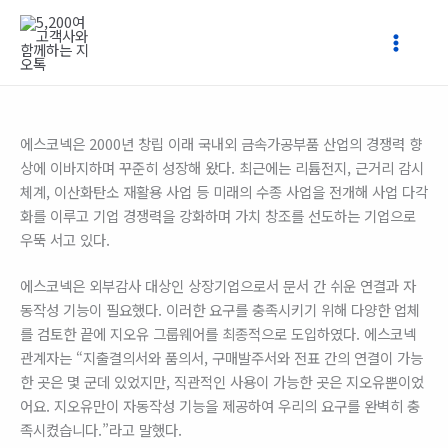
콘
텐
츠
로
건
너
에스코넥은 2000년 창립 이래 국내외 금속가공부품 산업의 경쟁력 향
뛰
상에 이바지하며 꾸준히 성장해 왔다. 최근에는 리튬전지, 근거리 감시
기
체계, 이산화탄소 재활용 사업 등 미래의 수종 사업을 전개해 사업 다각
화를 이루고 기업 경쟁력을 강화하며 가치 창조를 선도하는 기업으로
우뚝 서고 있다.
에스코넥은 외부감사 대상인 상장기업으로서 문서 간 쉬운 연결과 자
동작성 기능이 필요했다. 이러한 요구를 충족시키기 위해 다양한 업체
를 검토한 끝에 지오유 그룹웨어를 최종적으로 도입하였다. 에스코넥
관계자는 “지출결의서와 품의서, 구매발주서와 전표 간의 연결이 가능
한 곳은 몇 군데 있었지만, 직관적인 사용이 가능한 곳은 지오유뿐이었
어요. 지오유만이 자동작성 기능을 제공하여 우리의 요구를 완벽히 충
족시켰습니다.”라고 말했다.