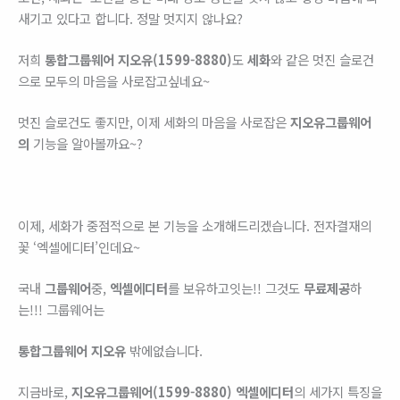
새기고 있다고 합니다. 정말 멋지지 않나요?
저희
통합그룹웨어 지오유(1599-8880)
도
세화
와 같은 멋진 슬로건
으로 모두의 마음을 사로잡고싶네요~
멋진 슬로건도 좋지만, 이제 세화의 마음을 사로잡은
지오유그룹웨어
의
기능을 알아볼까요~?
이제, 세화가 중점적으로 본 기능을 소개해드리겠습니다. 전자결재의
꽃 ‘엑셀에디터’인데요~
국내
그룹웨어
중,
엑셀에디터
를 보유하고잇는!! 그것도
무료
​제공
하
는!!! 그룹웨어는
통합그룹웨어
지오유
밖에없습니다.
지금바로,
지오유그룹웨어(1599-8880)
엑셀에디터
의 세가지 특징을