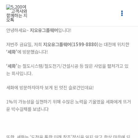
콘
텐
츠
로
​안녕하세요~
지오유그룹웨어
입니다!
건
너
저번주 금요일, 저희
지오유그룹웨어(1599-8880)
는 대전에 위치한
뛰
‘세화’
에 방문했습니다!
기
‘세화’
는 철도시스템/철도전기/건설시공 등 많은 사업을 펼처가고 있
는 회사입니다.
세화에 방문하자마자 보게 된 멋진 슬로건인데요!
1%의 가능성을 실현하기 위해 수많은 노력을 기울였을 세화에게 뜨거
운 박수갈채를 보냅니다
또한, 세화는 ‘도전을 통한 미래 창조’정신을 잊지 않고 항상 마음에 되