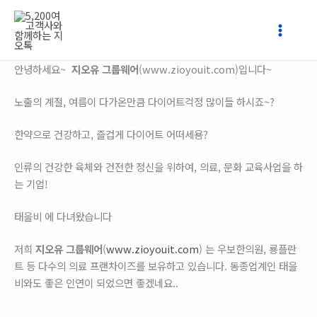
콘
텐
츠
로
안녕하세요~
지오유 그룹웨어
(www.zioyouit.com)입니다~
건
너
노출의 계절, 여름이 다가온만큼 다이어트걱정 많이들 하시죠~?
뛰
기
한약으로 건강하고, 즐겁게 다이어트 어떠세용?
인류의 건강한 육체와 건전한 정신을 위하여, 의료, 문화 교육사업을 하
는 기업!
태을비 에 다녀왔습니다
저희
지오유 그룹웨어
(
www.zioyouit.com
) 는 우보한의원, 룡플란
트 등 다수의 의료 프랜차이즈를 보유하고 있습니다. 동종업계인 태을
비와도 좋은 인연이 되었으면 좋겠네요..