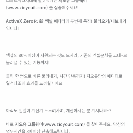
스마트워크시대에 발맞춰가는
지오유 그룹웨어
(
www.zioyouit.com
) 를 집중해주세요!
ActiveX Zero化
新 엑셀 에디터
의 두번째 특징!
불러오기/내보내기
입니다!
엑셀의 80%이상이 지원되는 것도 모자라, 기존의 엑셀문서를 고대~로
불러낼 수 있는 기능까지!
클릭 한 번으로 빠른 불러내기, 시간 단축까지! 지오유만의 에디터로
일석다조의 효과를 느끼실거에요.
아직도 일일이 계산기 두드려가며, 계산하시는 분 계시나요~?
바로
지오유 그룹웨어
(
www.zioyouit.com
) 를 찾아주세요! 당신의
업무시간을 3배이상 단축해드립니다.