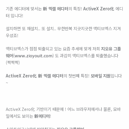
기존 에디터에 맞서는
新 엑셀 에디터
의 특징!
ActiveX Zero化
에디
터 입니다!
설치하면 또 재설치.. 또 설치.. 무한반복 지긋지긋한 액티브엑스 지겨
우셨죠!
액티브엑스가 점점 퇴출되고 있는 요즘 추세에 맞게 저희
지오유 그룹
웨어
(
www.zioyouit.com
) 도 과감히 액티브엑스를 퇴출했습니다
(짝짝짝)
ActiveX Zero化
新 엑셀 에디터
의 첫번째 특징!
모바일 지원
입니다
~
ActiveX Zero化 기반이기 때문에 ! 어느 브라우저에서나 물론, 모바
일에서도 보이는
新에디터
!