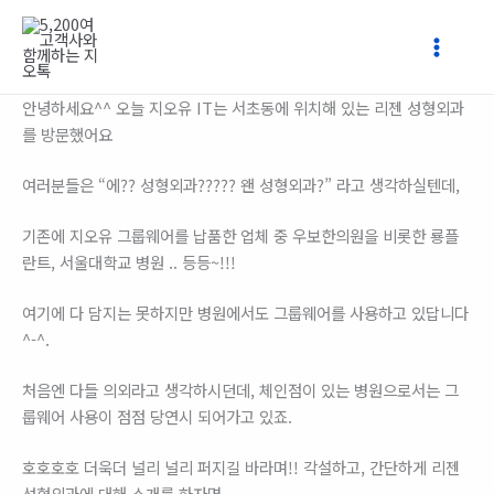
콘
텐
츠
로
안녕하세요^^ 오늘 지오유 IT는 서초동에 위치해 있는 리젠 성형외과
건
를 방문했어요
너
뛰
여러분들은 “에?? 성형외과????? 왠 성형외과?” 라고 생각하실텐데,
기
기존에 지오유 그룹웨어를 납품한 업체 중 우보한의원을 비롯한 룡플
란트, 서울대학교 병원 .. 등등~!!!
여기에 다 담지는 못하지만 병원에서도 그룹웨어를 사용하고 있답니다
^-^.
처음엔 다들 의외라고 생각하시던데, 체인점이 있는 병원으로서는 그
룹웨어 사용이 점점 당연시 되어가고 있죠.
호호호호 더욱더 널리 널리 퍼지길 바라며!! 각설하고, 간단하게 리젠
성형외과에 대해 소개를 하자면 ..