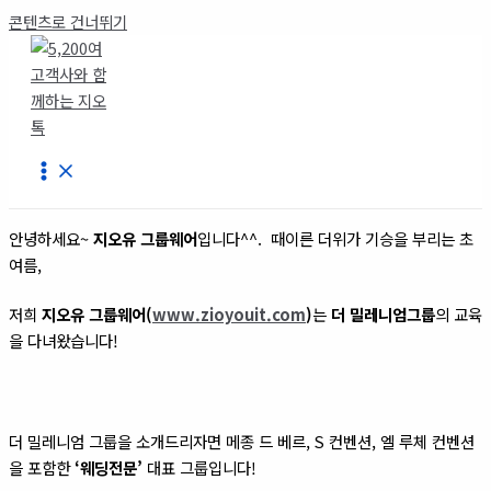
콘텐츠로 건너뛰기
안녕하세요~
지오유 그룹웨어
입니다^^. 때이른 더위가 기승을 부리는 초
여름,
저희
지오유 그룹웨어(
www.zioyouit.com
)
는
더 밀레니엄그룹
의 교육
을 다녀왔습니다!
더 밀레니엄 그룹을 소개드리자면 메종 드 베르, S 컨벤션, 엘 루체 컨벤션
을 포함한
‘웨딩전문’
대표 그룹입니다!