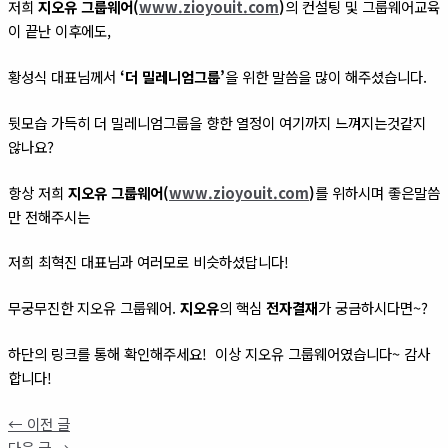
저희
지오유 그룹웨어(
www.zioyouit.com
)
의 컨설팅 및 그룹웨어교육
이 끝난 이후에도,
황성식 대표님께서
‘더 밀레니엄그룹’
을 위한 말씀을 많이 해주셨습니다.
뒷모습 가득히 더 밀레니엄그룹을 향한 열정이 여기까지 느껴지는것같지
않나요?
항상 저희
지오유 그룹웨어(
www.zioyouit.com
)
를 위하시며 좋은말씀
만 전해주시는
저희 최혁진 대표님과 여러모로 비슷하셨답니다!
무궁무진한 지오유 그룹웨어.
지오유
의 핵심
전자결재
가 궁금하시다면~?
하단의 링크를 통해 확인해주세요! 이상 지오유 그룹웨어였습니다~ 감사
합니다!
←
이전 글
다음 글
→