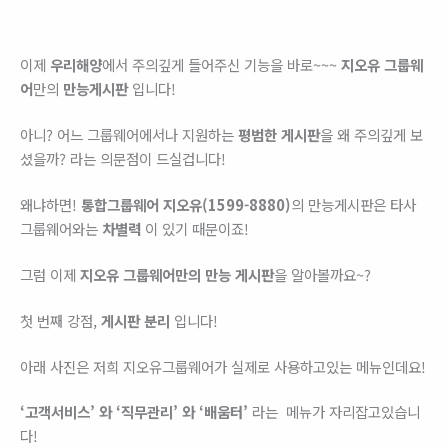
이제
우리해양
에서 주의깊게 들어주신 기능을 바로~~~
지오유 그룹웨
어
만의
만능게시판
입니다!
아니? 어느 그룹웨어에서나 지원하는
평범한 게시판
을 왜 주의깊게 보
셨을까? 라는 의문점이 드실겁니다!
왜냐하면!
통합그룹웨어 지오유(1599-8880)
의 만능게시판은 타사
그룹웨어와는
차별력
이 있기 때문이죠!
그럼 이제
지오유 그룹웨어만의 만능 게시판
을 알아볼까요~?
첫 번째 강점,
게시판 분리
입니다!
아래 사진은 저희 지오유그룹웨어가 실제로 사용하고있는 메뉴인데요!
‘고객서비스’ 와 ‘직무관리’ 와 ‘배움터’
라는 메뉴가 자리잡고있습니
다!