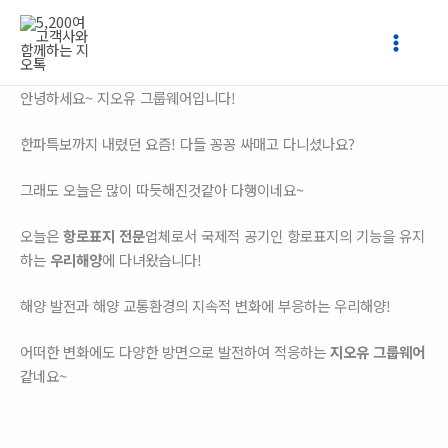
콘
텐
츠
로
안녕하세요~ 지오유 그룹웨어입니다!
건
너
한파특보까지 내렸던 요즘! 다들 꽁꽁 싸매고 다니셨나요?
뛰
기
그래도 오늘은 많이 따듯해진것같아 다행이네요~
오늘은
항로표지 전문
업체로서 국제적 공기인 항로표지의 기능을 유지
하는
우리해양
에 다녀왔습니다!
해양 발전과 해양 교통환경의 지속적 변화에 부응하는 우리해양!
어떠한 변화에도 다양한 방면으로 발전하여 적응하는
지오유 그룹웨어
같네요~