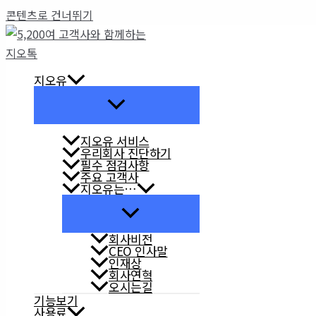
콘텐츠로 건너뛰기
지오유
지오유 서비스
우리회사 진단하기
필수 점검사항
주요 고객사
지오유는…
회사비전
CEO 인사말
인재상
회사연혁
오시는길
기능보기
사용료