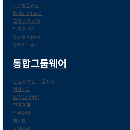
무료방문요청
온라인 PT요청
도입 성공사례
업종별 사례
Quick Answer
업데이트공지
통합그룹웨어
한눈에 보는 그룹웨어
전자메일
스팸스나이퍼
전자결재
업무관리
게시판
일정관리