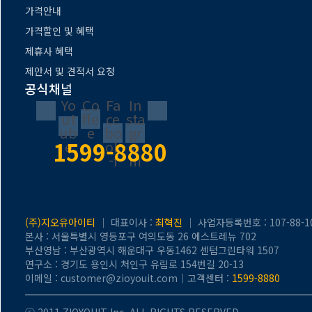
가격안내
가격할인 및 혜택
제휴사 혜택
제안서 및 견적서 요청
공식채널
Yo
Co
Fa
In
ut
ffe
ce
sta
ub
e
bo
gr
1599-8880
e
ok
a
-f
m
(주)지오유아이티
｜ 대표이사 :
최혁진
｜ 사업자등록번호 : 107-88-1
본사 : 서울특별시 영등포구 여의도동 26 에스트레뉴 702
부산영남 : 부산광역시 해운대구 우동1462 센텀그린타워 1507
연구소 : 경기도 용인시 처인구 유림로 154번길 20-13
이메일 : customer@zioyouit.com｜고객센터 :
1599-8880