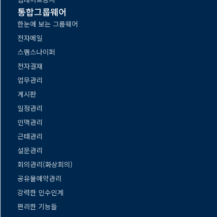
통합그룹웨어
한눈에 보는 그룹웨어
전자메일
스팸스나이퍼
전자결재
업무관리
게시판
일정관리
인맥관리
근태관리
설문관리
회의관리(화상회의)
공유물예약관리
강력한 인수인계
편리한 기능들