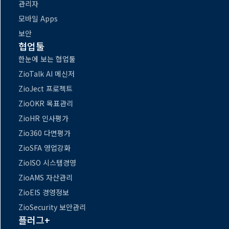
관리자
모바일 Apps
보안
협업툴
한눈에 보는 협업툴
ZioTalk AI 메신저
ZioJect 프로젝트
ZioOKR 목표관리
ZioHR 인사평가
Zio360 다면평가
ZioSFA 영업강화
ZioISO 시스템경영
ZioAMS 자산관리
ZioEIS 경영정보
ZioSecurity 보안관리
플러그+