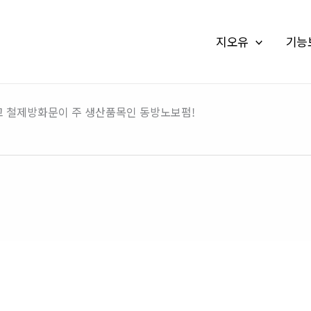
지오유
기능
고 철제방화문이 주 생산품목인 동방노보펌!