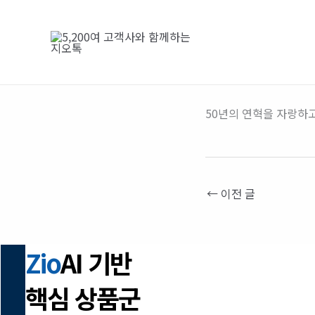
콘
텐
츠
로
건
너
50년의 연혁을 자랑하
뛰
기
←
이전 글
Zio
AI 기반
핵심 상품군