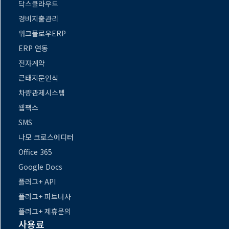
닥스클라우드
경비지출관리
워크플로우ERP
ERP 연동
전자계약
근태지문인식
차량관제시스템
웹팩스
SMS
나모 크로스에디터
Office 365
Google Docs
플러그+ API
플러그+ 파트너사
플러그+ 제휴문의
사용료