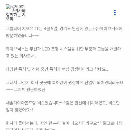
콘
텐
츠
로
그룹웨어 지오유 IT는 4월 5일, 경기도 안산에 있는 (주)웨이브닉스에
건
방문하였습니다~~~
너
뛰
웨이브닉스는 무선과 LED 조명 시스템을 위한 부품과 모듈을 개발하
기
고 있는 회사로서,
다양한 특허 및 진행 중인 특허가 핵심 경쟁력이라고 하네요..
그래서 그런지 회사 곳곳에 특허권이 굉장하게 진열이 되어있더라구요
~~~ 그저께 방문하였던
새솔다이아몬드랑 비슷했습니다^-^같은 안산에 위치해있고, 비슷한
점이 많았어요~!
회사에 들어서는데, 미인 한 분이 걸어 나오시더라구요^^ 알고보니 담
당자이신 박근애 대리님^00^